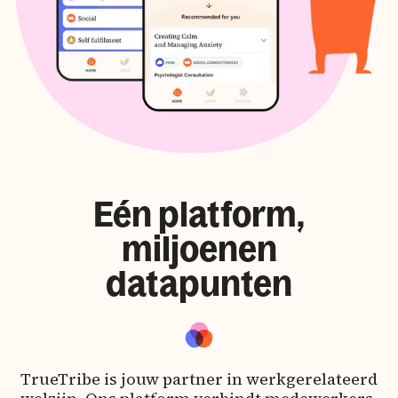
FastTrack
Eén platform,
miljoenen
datapunten
TrueTribe is jouw partner in werkgerelateerd