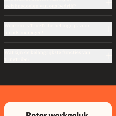
welzijnsdoelen van ons bedrijf?
Waarom is TrueTribe belangrijk voor
mij als manager?
Wat zijn de belangrijkste functies van
TrueTribe?
Beter werkgeluk,